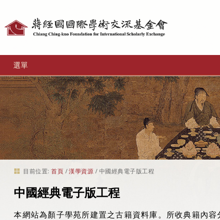
個
人
工
選單
具
目前位置:
首頁
/
漢學資源
/
中國經典電子版工程
中國經典電子版工程
本網站為顏子學苑所建置之古籍資料庫。所收典籍內容