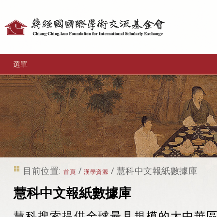
個
人
工
選單
具
目前位置:
/
/
慧科中文報紙數據庫
首頁
漢學資源
慧科中文報紙數據庫
慧科搜索提供全球最具規模的大中華