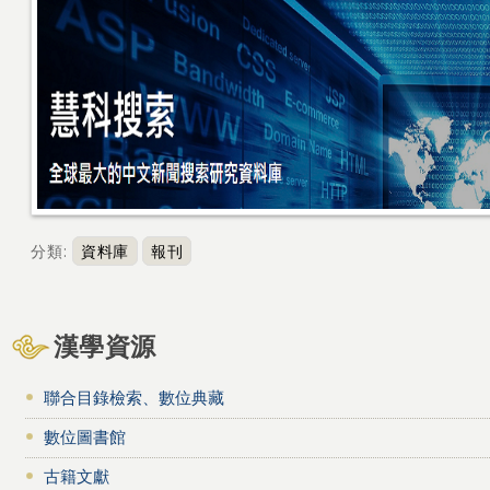
分類
:
資料庫
報刊
漢學資源
聯合目錄檢索、數位典藏
數位圖書館
古籍文獻