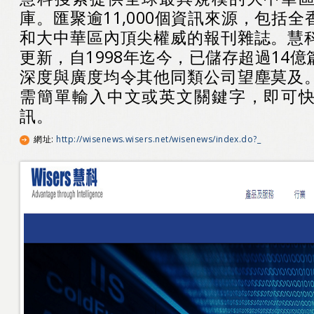
庫。匯聚逾11,000個資訊來源，包括
和大中華區內頂尖權威的報刊雜誌。慧
更新，自1998年迄今，已儲存超過14
深度與廣度均令其他同類公司望塵莫及
需簡單輸入中文或英文關鍵字，即可
訊。
網址
:
http://wisenews.wisers.net/wisenews/index.do?_