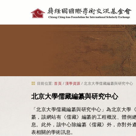
個
人
工
具
目前位置:
首頁
/
漢學資源
/
北京大學儒藏編纂與研究中心
北京大學儒藏編纂與研究中心
「北京大學儒藏編纂與研究中心」為北京大學《
纂，該網站有《儒藏》編纂的工程概況、體例
息。此外，該中心除編纂《儒藏》外，亦對外
表相關的學術訊息。