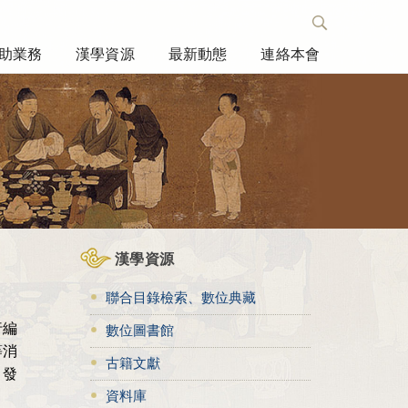
助業務
漢學資源
最新動態
連絡本會
漢學資源
聯合目錄檢索、數位典藏
行編
數位圖書館
等消
古籍文獻
》發
資料庫