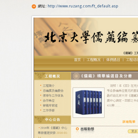
網址
:
http://www.ruzang.com/ft_default.asp