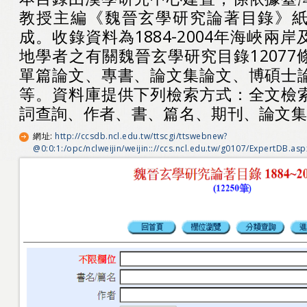
教授主編《魏晉玄學研究論著目錄》
成。收錄資料為1884-2004年海峽兩
地學者之有關魏晉玄學研究目錄1207
單篇論文、專書、論文集論文、博碩士
等。資料庫提供下列檢索方式：全文檢
詞查詢、作者、書、篇名、期刊、論文
網址
:
http://ccsdb.ncl.edu.tw/ttscgi/ttswebnew?
@0:0:1:/opc/nclweijin/weijin:://ccs.ncl.edu.tw/g0107/ExpertDB