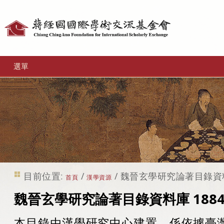
個
人
工
選單
具
目前位置:
/
/
魏晉玄學研究論著目錄資料庫 
首頁
漢學資源
魏晉玄學研究論著目錄資料庫 1884-
本目錄由漢學研究中心建置，係依據臺