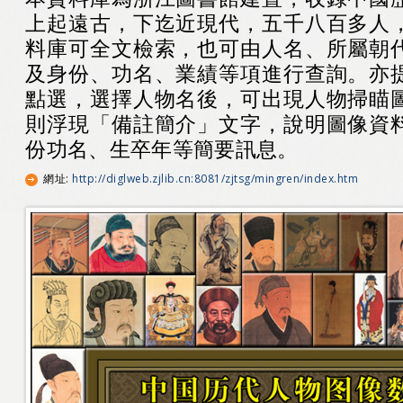
上起遠古，下迄近現代，五千八百多人
料庫可全文檢索，也可由人名、所屬朝
及身份、功名、業績等項進行查詢。亦
點選，選擇人物名後，可出現人物掃瞄
則浮現「備註簡介」文字，說明圖像資
份功名、生卒年等簡要訊息。
網址
:
http://diglweb.zjlib.cn:8081/zjtsg/mingren/index.htm