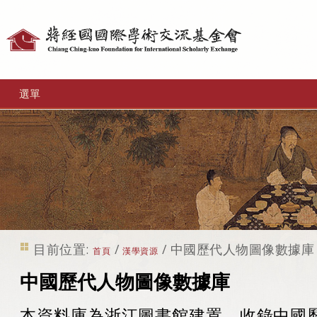
個
人
工
選單
具
目前位置:
/
/
中國歷代人物圖像數據庫
首頁
漢學資源
中國歷代人物圖像數據庫
本資料庫為浙江圖書館建置，收錄中國