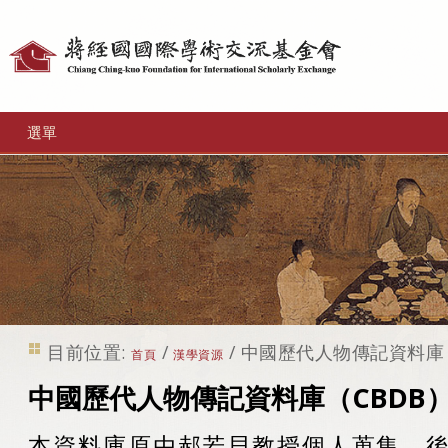
個
人
工
選單
具
目前位置:
/
/
中國歷代人物傳記資料庫（
首頁
漢學資源
中國歷代人物傳記資料庫（CBDB
本資料庫原由郝若貝教授個人蒐集，