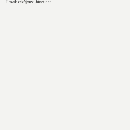
E-mail:
cckf@ms1.hinet.net