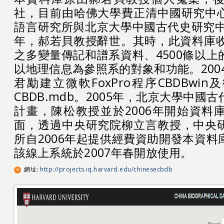
社，目前由哈佛大學費正清中國研究中
語言研究所與北京大學中國古代史研究中
年，郝若貝教授辭世。其時，此資料庫收
之多變量傳記和譜系資料、4500條以
以地理信息為參照系的對象和功能。2004
君勱建立微軟FoxPro程序CBDBwin及
CBDB.mdb。2005年，北京大學中
計畫，陳松教授並於2006年開始資料
面，透過中央研究院柳立言教授，中央
所自2006年起提供經費資助開發本資
該線上系統於2007年春開放使用。
網址
:
http://projects.iq.harvard.edu/chinesecbdb