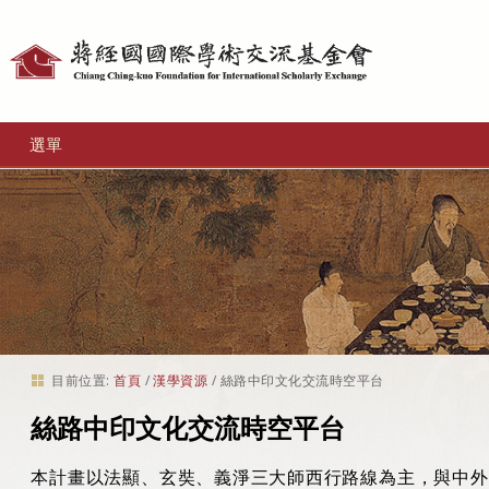
個
人
工
選單
具
目前位置:
首頁
/
漢學資源
/
絲路中印文化交流時空平台
絲路中印文化交流時空平台
本計畫以法顯、玄奘、義淨三大師西行路線為主，與中外