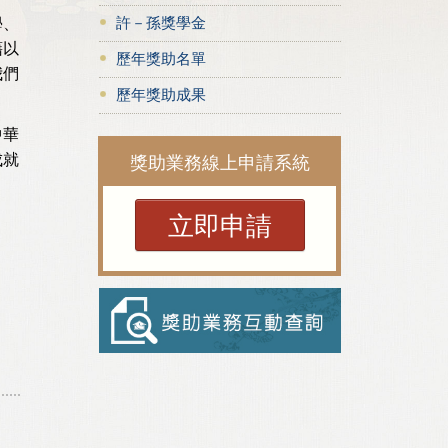
許－孫獎學金
學、
藉以
歷年獎助名單
我們
歷年獎助成果
中華
成就
獎助業務線上申請系統
立即申請