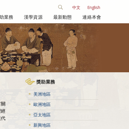
中文
English
助業務
漢學資源
最新動態
連絡本會
獎助業務
美洲地區
有關
歐洲地區
望經
亞太地區
現代
新興地區