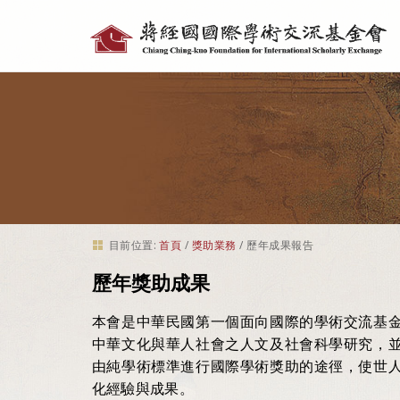
個
人
工
具
目前位置:
首頁
/
獎助業務
/
歷年成果報告
歷年獎助成果
本會是中華民國第一個面向國際的學術交流基
中華文化與華人社會之人文及社會科學研究，
由純學術標準進行國際學術獎助的途徑，使世
化經驗與成果。