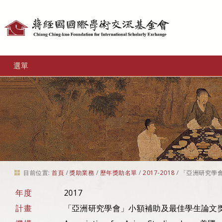
個
人
工
選單
具
目前位置:
首頁
/
獎助業務
/
歷年獎助名單
/
2017-2018
/
「亞洲研究學
年度
2017
計畫
「亞洲研究學會」小額補助及最佳學生論文