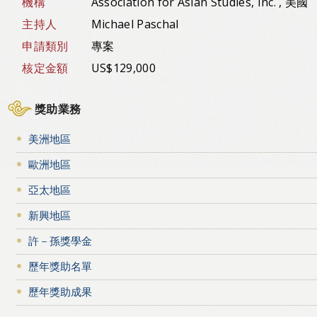
機構
Association for Asian Studies, Inc. , 美國
主持人
Michael Paschal
申請類別
專案
核定金額
US$129,000
獎助業務
美洲地區
歐洲地區
亞太地區
新興地區
許－孫獎學金
歷年獎助名單
歷年獎助成果