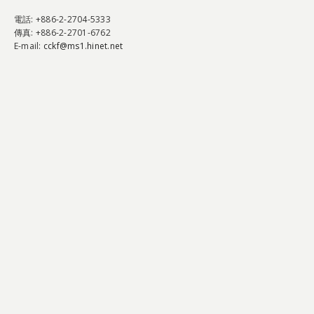
電話
: +886-2-2704-5333
傳真
: +886-2-2701-6762
E-mail:
cckf@ms1.hinet.net