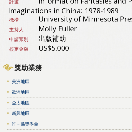
Information Fantasies and P
計畫
Imaginations in China: 1978-1989
University of Minnesota Pr
機構
Molly Fuller
主持人
出版補助
申請類別
US$5,000
核定金額
獎助業務
美洲地區
歐洲地區
亞太地區
新興地區
許－孫獎學金