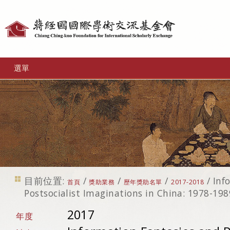
個
人
工
選單
具
目前位置:
/
/
/
/
Inf
首頁
獎助業務
歷年獎助名單
2017-2018
Postsocialist Imaginations in China: 1978-198
2017
年度