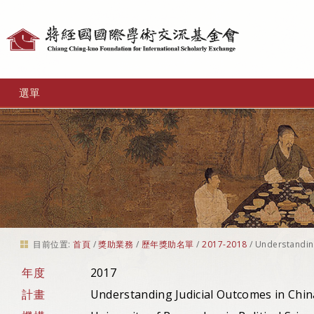
個
人
工
選單
具
目前位置:
首頁
/
獎助業務
/
歷年獎助名單
/
2017-2018
/
Understanding
年度
2017
計畫
Understanding Judicial Outcomes in Chin