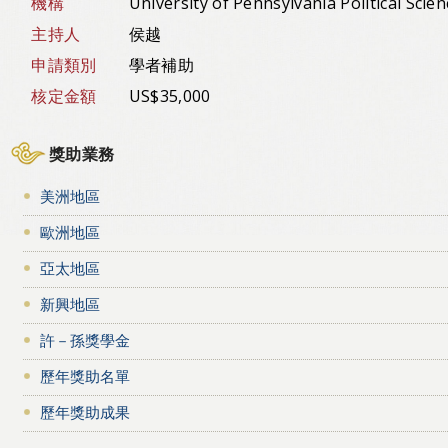
機構
University of Pennsylvania Political Scie
主持人
侯越
申請類別
學者補助
核定金額
US$35,000
獎助業務
美洲地區
歐洲地區
亞太地區
新興地區
許－孫獎學金
歷年獎助名單
歷年獎助成果