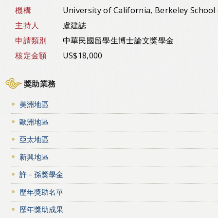
機構
University of California, Berkeley Schoo
主持人
盧建誌
申請類別
中華民國留學生博士論文獎學金
核定金額
US$18,000
獎助業務
美洲地區
歐洲地區
亞太地區
新興地區
許－孫獎學金
歷年獎助名單
歷年獎助成果