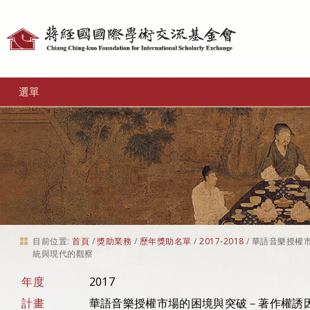
個
人
工
選單
具
目前位置:
首頁
/
獎助業務
/
歷年獎助名單
/
2017-2018
/
華語音樂授權
統與現代的觀察
年度
2017
計畫
華語音樂授權市場的困境與突破－著作權誘