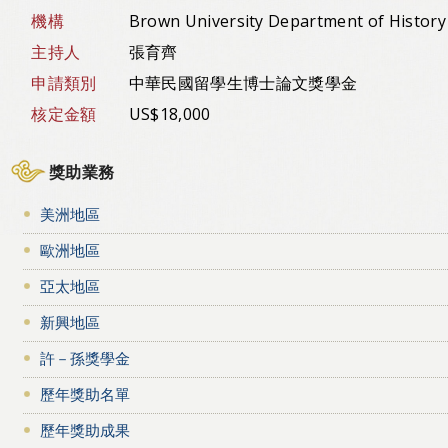
機構
Brown University Department of Histor
主持人
張育齊
申請類別
中華民國留學生博士論文獎學金
核定金額
US$18,000
獎助業務
美洲地區
歐洲地區
亞太地區
新興地區
許－孫獎學金
歷年獎助名單
歷年獎助成果