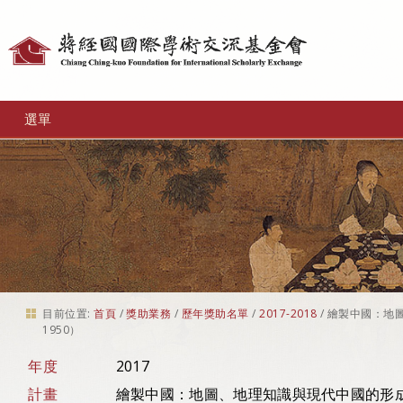
個
人
工
選單
具
目前位置:
首頁
/
獎助業務
/
歷年獎助名單
/
2017-2018
/
繪製中國：地圖
1950）
年度
2017
計畫
繪製中國：地圖、地理知識與現代中國的形成（1