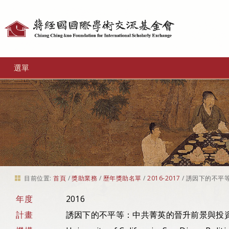
個
人
工
選單
具
目前位置:
首頁
/
獎助業務
/
歷年獎助名單
/
2016-2017
/
誘因下的不平
年度
2016
計畫
誘因下的不平等：中共菁英的晉升前景與投