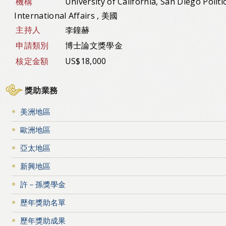
機構
University of California, San Diego Politi
International Affairs , 美國
主持人
李鐘赫
申請類別
博士論文獎學金
核定金額
US$18,000
獎助業務
美洲地區
歐洲地區
亞太地區
新興地區
許－孫獎學金
歷年獎助名單
歷年獎助成果