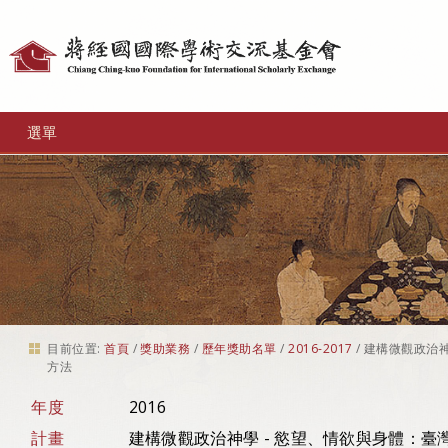
個
人
工
選單
具
目前位置:
首頁
/
獎助業務
/
歷年獎助名單
/
2016-2017
/
建構微觀政治神
方法
年度
2016
計畫
建構微觀政治神學 - 慾望、情欲與身體：臺