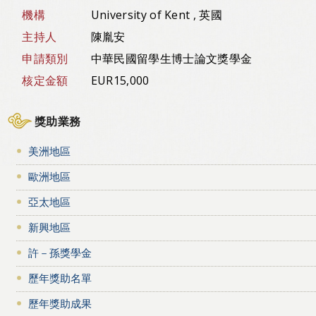
機構
University of Kent , 英國
主持人
陳胤安
申請類別
中華民國留學生博士論文獎學金
核定金額
EUR15,000
獎助業務
美洲地區
歐洲地區
亞太地區
新興地區
許－孫獎學金
歷年獎助名單
歷年獎助成果