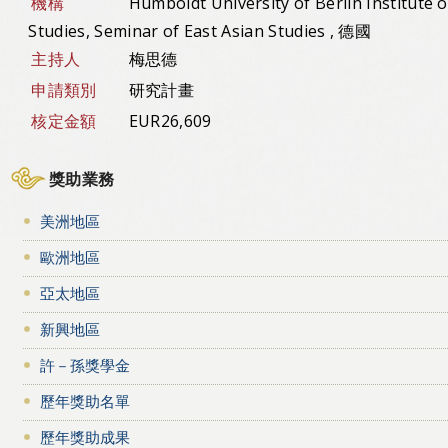
機構
Humboldt University of Berlin Institute o
Studies, Seminar of East Asian Studies , 德國
主持人
梅思德
申請類別
研究計畫
核定金額
EUR26,609
獎助業務
美洲地區
歐洲地區
亞太地區
新興地區
許－孫獎學金
歷年獎助名單
歷年獎助成果