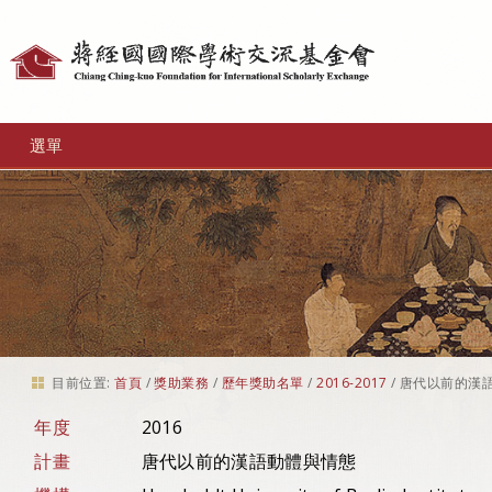
個
人
工
選單
具
目前位置:
首頁
/
獎助業務
/
歷年獎助名單
/
2016-2017
/
唐代以前的漢
年度
2016
計畫
唐代以前的漢語動體與情態