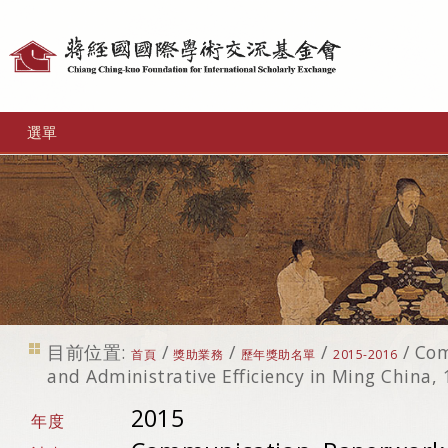
個
人
工
選單
具
目前位置:
/
/
/
/
Com
首頁
獎助業務
歷年獎助名單
2015-2016
and Administrative Efficiency in Ming China,
2015
年度