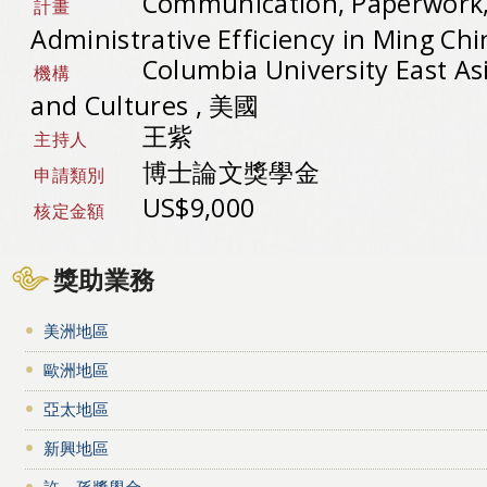
Communication, Paperwork
計畫
Administrative Efficiency in Ming Ch
Columbia University East A
機構
and Cultures , 美國
王紫
主持人
博士論文獎學金
申請類別
US$9,000
核定金額
獎助業務
美洲地區
歐洲地區
亞太地區
新興地區
許－孫獎學金