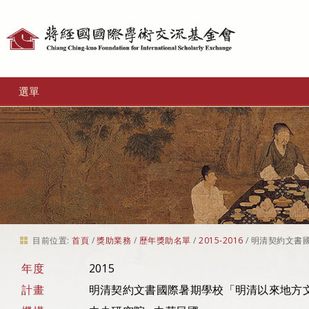
個
人
工
選單
具
目前位置:
首頁
/
獎助業務
/
歷年獎助名單
/
2015-2016
/
明清契約文書
年度
2015
計畫
明清契約文書國際暑期學校「明清以來地方