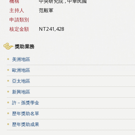
機構
中央研究院 , 中華民國
主持人
范毅軍
申請類別
核定金額
NT241,428
獎助業務
美洲地區
歐洲地區
亞太地區
新興地區
許－孫獎學金
歷年獎助名單
歷年獎助成果