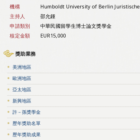
機構
Humboldt University of Berlin Juristisch
主持人
邵允鍾
申請類別
中華民國留學生博士論文獎學金
核定金額
EUR15,000
獎助業務
美洲地區
歐洲地區
亞太地區
新興地區
許－孫獎學金
歷年獎助名單
歷年獎助成果