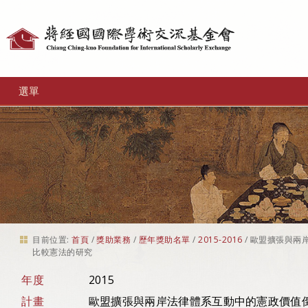
個
人
工
選單
具
目前位置:
首頁
/
獎助業務
/
歷年獎助名單
/
2015-2016
/
歐盟擴張與兩
比較憲法的研究
年度
2015
計畫
歐盟擴張與兩岸法律體系互動中的憲政價值