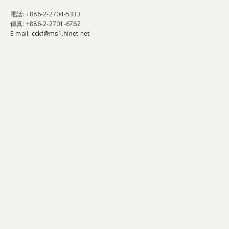
電話
: +886-2-2704-5333
傳真
: +886-2-2701-6762
E-mail:
cckf@ms1.hinet.net