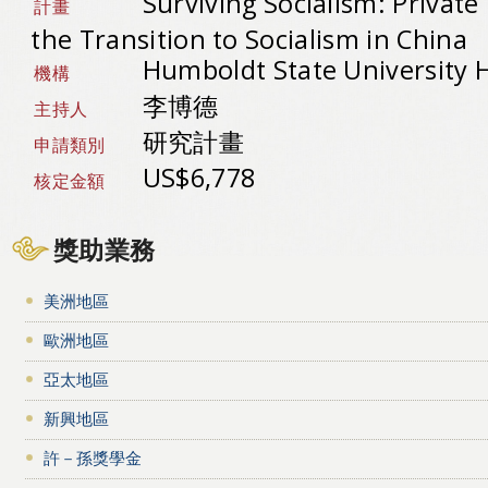
Surviving Socialism: Privat
計畫
the Transition to Socialism in China
Humboldt State University 
機構
李博德
主持人
研究計畫
申請類別
US$6,778
核定金額
獎助業務
美洲地區
歐洲地區
亞太地區
新興地區
許－孫獎學金