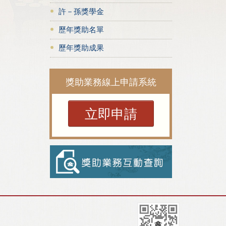
許－孫獎學金
歷年獎助名單
歷年獎助成果
獎助業務線上申請系統
立即申請