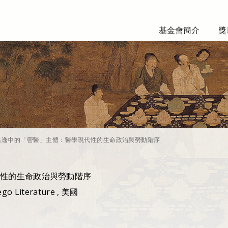
基金會簡介
獎
逃逸中的「密醫」主體：醫學現代性的生命政治與勞動階序
性的生命政治與勞動階序
iego Literature , 美國