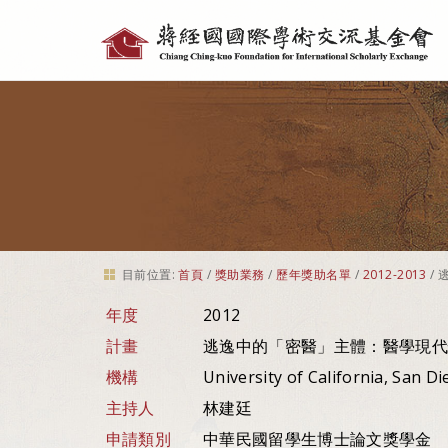
個
人
工
具
目前位置:
首頁
/
獎助業務
/
歷年獎助名單
/
2012-2013
/
年度
2012
計畫
逃逸中的「密醫」主體：醫學現代
機構
University of California, San D
主持人
林建廷
申請類別
中華民國留學生博士論文獎學金