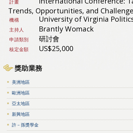
International Conference: T
計畫
Trends, Opportunities, and Challeng
University of Virginia Politi
機構
Brantly Womack
主持人
研討會
申請類別
US$25,000
核定金額
獎助業務
美洲地區
歐洲地區
亞太地區
新興地區
許－孫獎學金