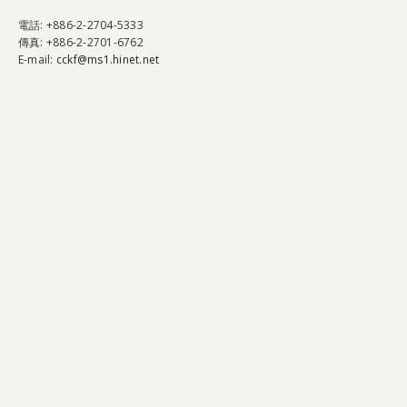
電話
: +886-2-2704-5333
傳真
: +886-2-2701-6762
E-mail:
cckf@ms1.hinet.net