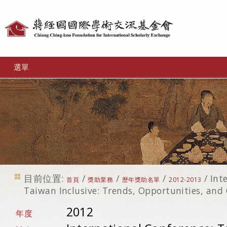
個
人
工
選單
具
目前位置:
/
/
/
/
Int
首頁
獎助業務
歷年獎助名單
2012-2013
Taiwan Inclusive: Trends, Opportunities, and
2012
年度