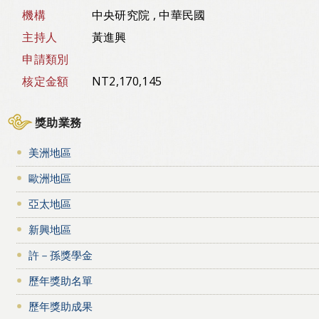
機構
中央研究院 , 中華民國
主持人
黃進興
申請類別
核定金額
NT2,170,145
獎助業務
美洲地區
歐洲地區
亞太地區
新興地區
許－孫獎學金
歷年獎助名單
歷年獎助成果