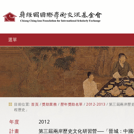
個
人
工
選單
具
目前位置:
首頁
/
獎助業務
/
歷年獎助名單
/
2012-2013
/
第三屆兩岸歷
程歷史」
年度
2012
計畫
第三屆兩岸歷史文化研習營──「晉城：中國