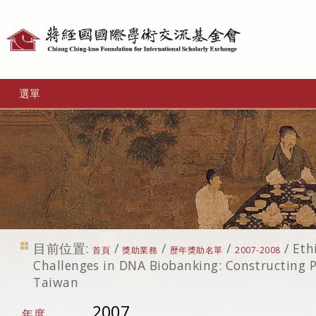
個
人
工
選單
具
目前位置:
/
/
/
/
Eth
首頁
獎助業務
歷年獎助名單
2007-2008
Challenges in DNA Biobanking: Constructing Pi
Taiwan
2007
年度