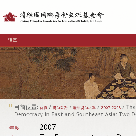
個
人
工
選單
具
目前位置:
/
/
/
/
The
首頁
獎助業務
歷年獎助名單
2007-2008
Democracy in East and Southeast Asia: Two D
2007
年度