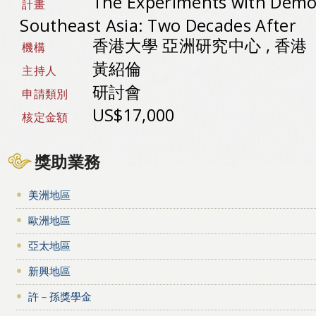
The Experiments with Democ
計畫
Southeast Asia: Two Decades After
香港大學 亞洲研究中心 , 香港
機構
黃紹倫
主持人
研討會
申請類別
US$17,000
核定金額
獎助業務
美洲地區
歐洲地區
亞太地區
新興地區
許－孫獎學金