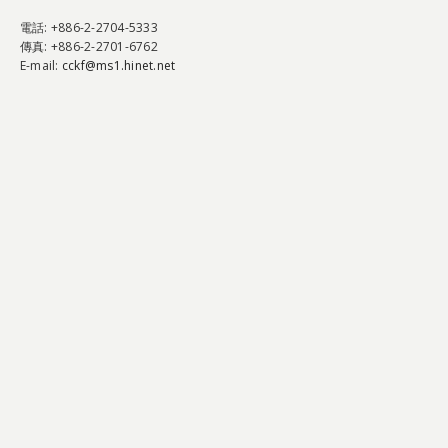
電話
: +886-2-2704-5333
傳真
: +886-2-2701-6762
E-mail:
cckf@ms1.hinet.net