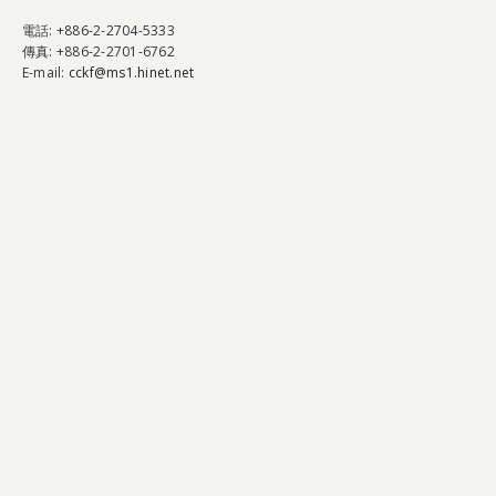
電話
: +886-2-2704-5333
傳真
: +886-2-2701-6762
E-mail:
cckf@ms1.hinet.net