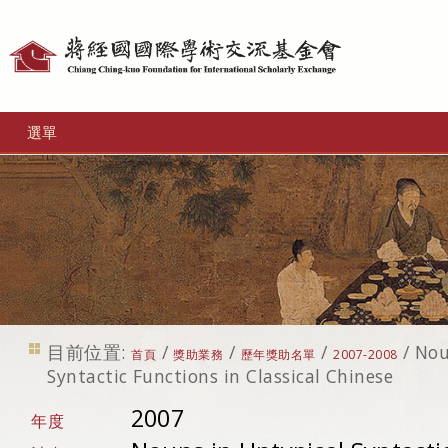
個
人
工
選單
具
目前位置:
/
/
/
/
Nou
首頁
獎助業務
歷年獎助名單
2007-2008
Syntactic Functions in Classical Chinese
2007
年度