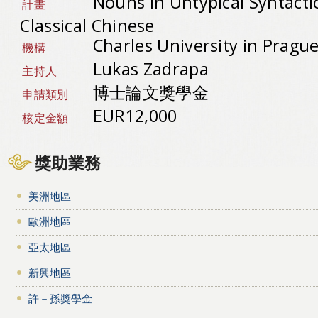
Nouns in Untypical Syntacti
計畫
Classical Chinese
Charles University in Pragu
機構
Lukas Zadrapa
主持人
博士論文獎學金
申請類別
EUR12,000
核定金額
獎助業務
美洲地區
歐洲地區
亞太地區
新興地區
許－孫獎學金