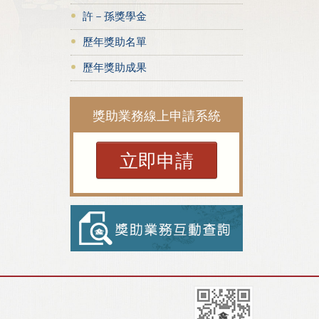
許－孫獎學金
歷年獎助名單
歷年獎助成果
獎助業務線上申請系統
立即申請