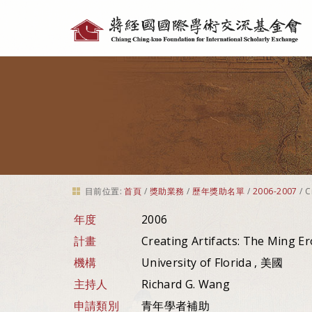
個
人
工
具
目前位置:
首頁
/
獎助業務
/
歷年獎助名單
/
2006-2007
/
C
年度
2006
計畫
Creating Artifacts: The Ming Ero
機構
University of Florida , 美國
主持人
Richard G. Wang
申請類別
青年學者補助