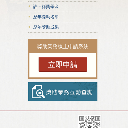
許－孫獎學金
歷年獎助名單
歷年獎助成果
獎助業務線上申請系統
立即申請