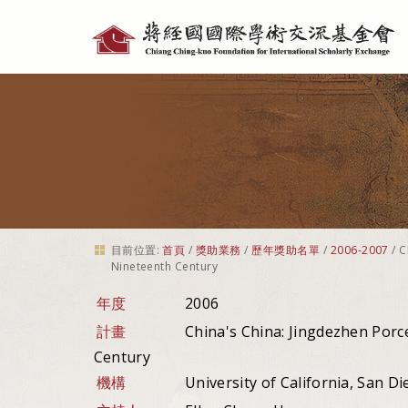
個
人
工
具
目前位置:
首頁
/
獎助業務
/
歷年獎助名單
/
2006-2007
/
C
Nineteenth Century
年度
2006
計畫
China's China: Jingdezhen Porc
Century
機構
University of California, San D