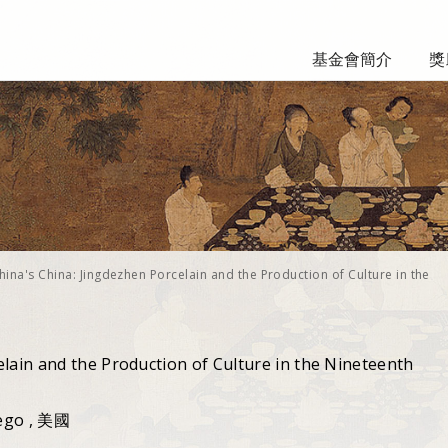
基金會簡介
獎
hina's China: Jingdezhen Porcelain and the Production of Culture in the
elain and the Production of Culture in the Nineteenth
iego , 美國