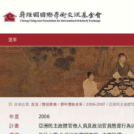
個
人
工
選單
具
目前位置:
首頁
/
獎助業務
/
歷年獎助名單
/
2006-2007
/
亞洲民主政體
年度
2006
計畫
亞洲民主政體官僚人員及政治官員態度行為