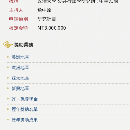
機構
政治大學 公共行政學研究所 , 中華民國
主持人
詹中原
申請類別
研究計畫
核定金額
NT3,000,000
獎助業務
美洲地區
歐洲地區
亞太地區
新興地區
許－孫獎學金
歷年獎助名單
歷年獎助成果