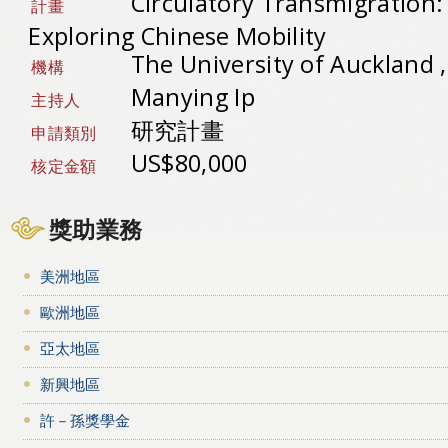
Circulatory Transmigration
計畫
Exploring Chinese Mobility
The University of Aucklan
機構
Manying Ip
主持人
研究計畫
申請類別
US$80,000
核定金額
獎助業務
美洲地區
歐洲地區
亞太地區
新興地區
許－孫獎學金