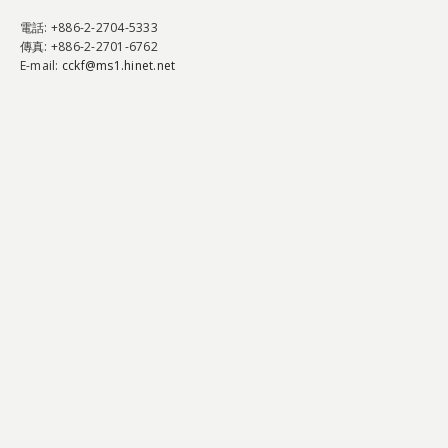
電話
: +886-2-2704-5333
傳真
: +886-2-2701-6762
E-mail:
cckf@ms1.hinet.net