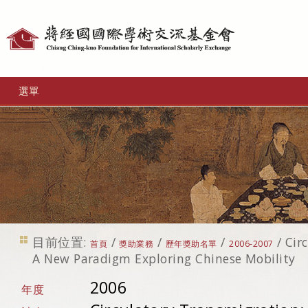
個
人
工
選單
具
目前位置:
/
/
/
/
Cir
首頁
獎助業務
歷年獎助名單
2006-2007
A New Paradigm Exploring Chinese Mobility
2006
年度