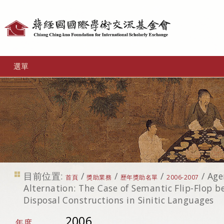
個
人
工
選單
具
目前位置:
/
/
/
/
Age
首頁
獎助業務
歷年獎助名單
2006-2007
Alternation: The Case of Semantic Flip-Flop 
Disposal Constructions in Sinitic Languages
2006
年度