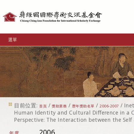
個
人
工
選單
具
目前位置:
/
/
/
/
Ine
首頁
獎助業務
歷年獎助名單
2006-2007
Human Identity and Cultural Difference in a C
Perspective: The Interaction between the Self
2006
年度