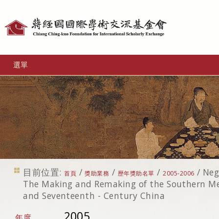
個
人
工
選單
具
目前位置:
/
/
/
/
Neg
首頁
獎助業務
歷年獎助名單
2005-2006
The Making and Remaking of the Southern Met
and Seventeenth - Century China
2005
年度