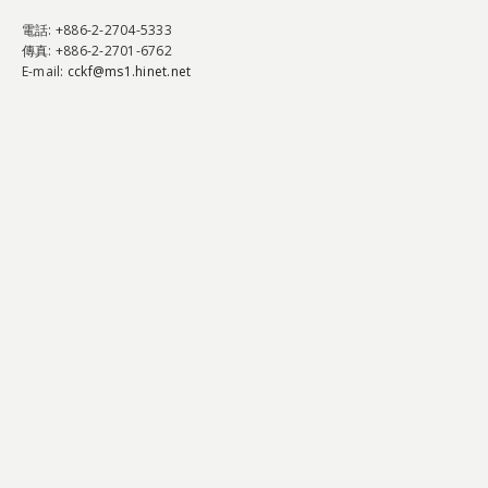
電話
: +886-2-2704-5333
傳真
: +886-2-2701-6762
E-mail:
cckf@ms1.hinet.net