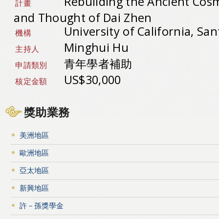
Rebuilding the Ancient Cosm
計畫
and Thought of Dai Zhen
University of California, Sa
機構
Minghui Hu
主持人
青年學者補助
申請類別
US$30,000
核定金額
獎助業務
美洲地區
歐洲地區
亞太地區
新興地區
許－孫獎學金