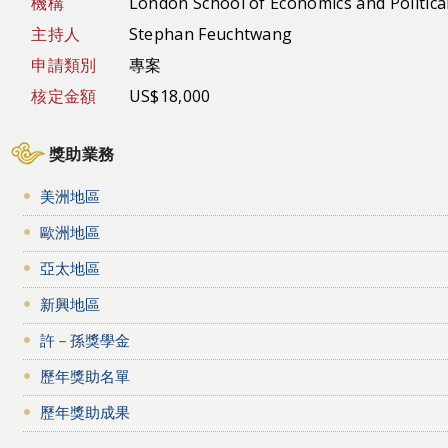
機構
London School of Economics and Politica
主持人
Stephan Feuchtwang
申請類別
專案
核定金額
US$18,000
獎助業務
美洲地區
歐洲地區
亞太地區
新興地區
許－孫獎學金
歷年獎助名單
歷年獎助成果