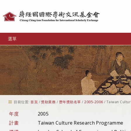
個
人
工
選單
具
目前位置:
首頁
/
獎助業務
/
歷年獎助名單
/
2005-2006
/
Taiwan Cultu
年度
2005
計畫
Taiwan Culture Research Programme