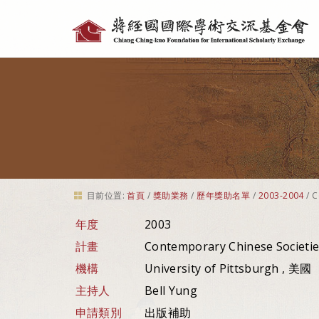
個
人
工
具
目前位置:
首頁
/
獎助業務
/
歷年獎助名單
/
2003-2004
/
C
年度
2003
計畫
Contemporary Chinese Societies
機構
University of Pittsburgh , 美國
主持人
Bell Yung
申請類別
出版補助