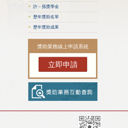
許－孫獎學金
歷年獎助名單
歷年獎助成果
獎助業務線上申請系統
立即申請