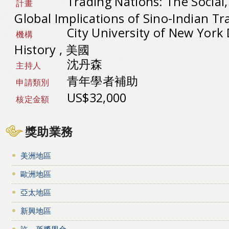
Trading Nations: The Social,
計畫
Global Implications of Sino-Indian T
City University of New York
機構
History , 美國
沈丹森
主持人
青年學者補助
申請類別
US$32,000
核定金額
獎助業務
美洲地區
歐洲地區
亞太地區
新興地區
許－孫獎學金