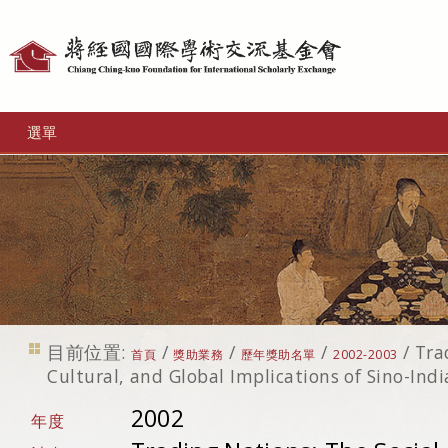
個
人
工
選單
具
目前位置:
/
/
/
/
Tra
首頁
獎助業務
歷年獎助名單
2002-2003
Cultural, and Global Implications of Sino-Ind
2002
年度