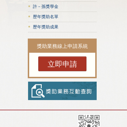
許－孫獎學金
歷年獎助名單
歷年獎助成果
獎助業務線上申請系統
立即申請