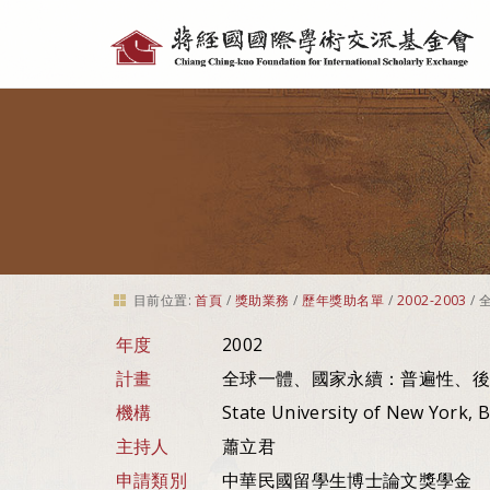
個
人
工
具
目前位置:
首頁
/
獎助業務
/
歷年獎助名單
/
2002-2003
/
年度
2002
計畫
全球一體、國家永續：普遍性、後
機構
State University of New York, 
主持人
蕭立君
申請類別
中華民國留學生博士論文獎學金