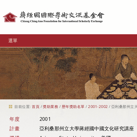
個
人
工
選單
具
目前位置:
首頁
/
獎助業務
/
歷年獎助名單
/
2001-2002
/
亞利桑那州立
年度
2001
計畫
亞利桑那州立大學蔣經國中國文化研究講座