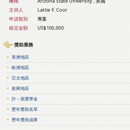
機構
Arizona State University , 美國
主持人
Lattie F. Coor
申請類別
專案
核定金額
US$100,000
獎助業務
美洲地區
歐洲地區
亞太地區
新興地區
許－孫獎學金
歷年獎助名單
歷年獎助成果