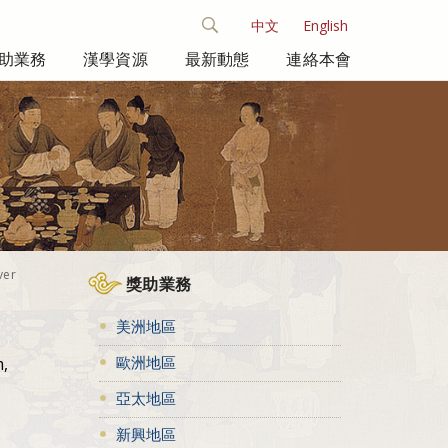
中文
English
助業務
漢學資源
最新動態
連絡本會
ver
獎助業務
美洲地區
歐洲地區
m,
亞太地區
新興地區