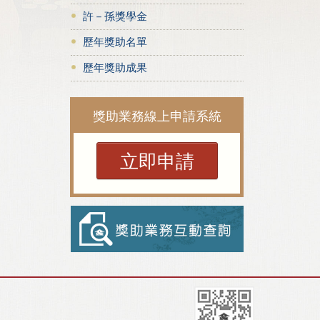
許－孫獎學金
歷年獎助名單
歷年獎助成果
獎助業務線上申請系統
立即申請