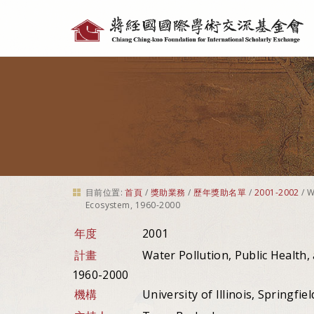
個
人
工
具
目前位置:
首頁
/
獎助業務
/
歷年獎助名單
/
2001-2002
/
W
Ecosystem, 1960-2000
年度
2001
計畫
Water Pollution, Public Health
1960-2000
機構
University of Illinois, Springfie