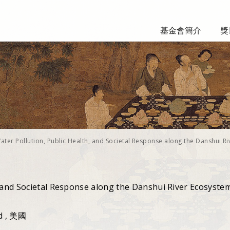
基金會簡介
獎
ater Pollution, Public Health, and Societal Response along the Danshui Ri
, and Societal Response along the Danshui River Ecosyste
ld , 美國