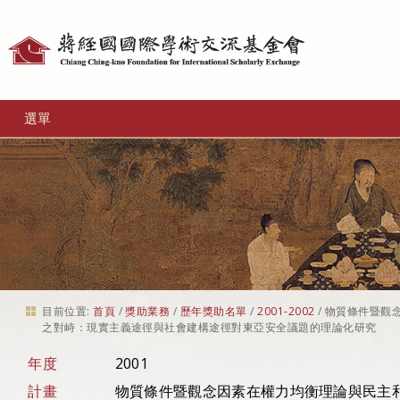
個
人
工
選單
具
目前位置:
首頁
/
獎助業務
/
歷年獎助名單
/
2001-2002
/
物質條件暨觀
之對峙：現實主義途徑與社會建構途徑對東亞安全議題的理論化研究
年度
2001
計畫
物質條件暨觀念因素在權力均衡理論與民主