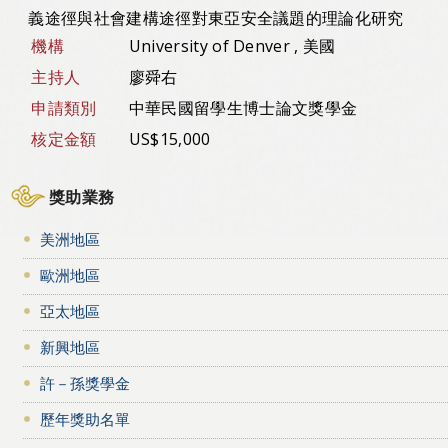
義途徑與社會建構途徑對東亞安全議題的理論化研究
機構
University of Denver , 美國
主持人
廖舜右
申請類別
中華民國留學生博士論文獎學金
核定金額
US$15,000
獎助業務
美洲地區
歐洲地區
亞太地區
新興地區
許－孫獎學金
歷年獎助名單