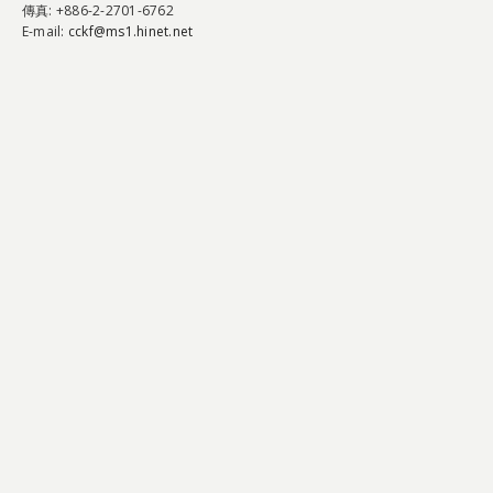
傳真
: +886-2-2701-6762
E-mail:
cckf@ms1.hinet.net