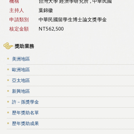
機構
台灣大學 經濟學研究所 , 中華民國
主持人
葉錦徽
申請類別
中華民國留學生博士論文獎學金
核定金額
NT562,500
獎助業務
美洲地區
歐洲地區
亞太地區
新興地區
許－孫獎學金
歷年獎助名單
歷年獎助成果