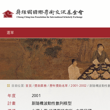
個
人
工
選單
具
目前位置:
首頁
/
獎助業務
/
歷年獎助名單
/
2001-2002
/
新隨機波動性
年度
2001
計畫
新隨機波動性數列模型