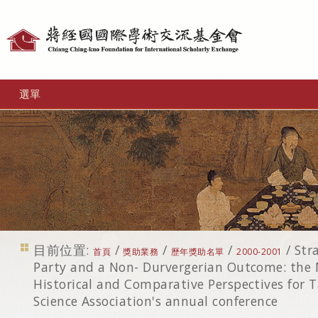
個
人
工
選單
具
目前位置:
/
/
/
/
Str
首頁
獎助業務
歷年獎助名單
2000-2001
Party and a Non- Durvergerian Outcome: the 
Historical and Comparative Perspectives for T
Science Association's annual conference