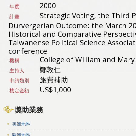
2000
年度
Strategic Voting, the Third 
計畫
Durvergerian Outcome: the March 200
Historical and Comparative Perspecti
Taiwanense Political Science Associat
conference
College of William and Mar
機構
鄭敦仁
主持人
旅費補助
申請類別
US$1,000
核定金額
獎助業務
美洲地區
歐洲地區