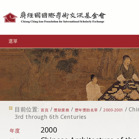
個
人
工
選單
具
目前位置:
/
/
/
/
Chi
首頁
獎助業務
歷年獎助名單
2000-2001
3rd through 6th Centuries
2000
年度