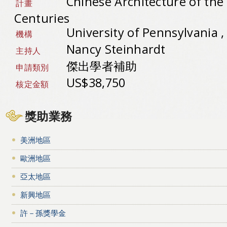
Chinese Architecture of the
計畫
Centuries
University of Pennsylvania
機構
Nancy Steinhardt
主持人
傑出學者補助
申請類別
US$38,750
核定金額
獎助業務
美洲地區
歐洲地區
亞太地區
新興地區
許－孫獎學金