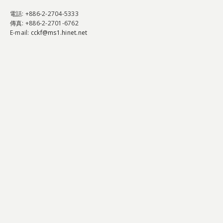
電話
: +886-2-2704-5333
傳真
: +886-2-2701-6762
E-mail:
cckf@ms1.hinet.net