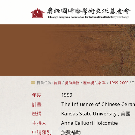
個
人
工
具
目前位置:
首頁
/
獎助業務
/
歷年獎助名單
/
1999-2000
/
T
年度
1999
計畫
The Influence of Chinese Ceram
機構
Kansas State University , 美國
主持人
Anna Calluori Holcombe
申請類別
旅費補助