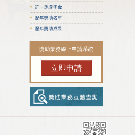
許－孫獎學金
歷年獎助名單
歷年獎助成果
獎助業務線上申請系統
立即申請