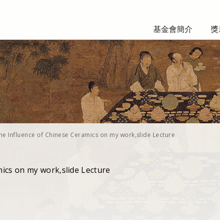
基金會簡介
獎
he Influence of Chinese Ceramics on my work,slide Lecture
ics on my work,slide Lecture