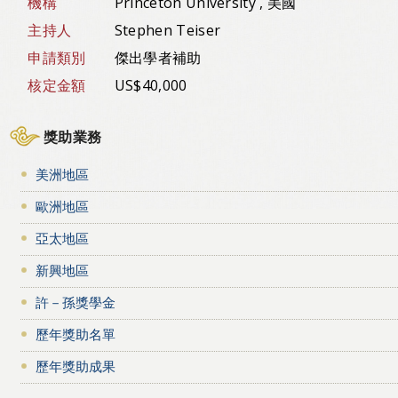
機構
Princeton University , 美國
主持人
Stephen Teiser
申請類別
傑出學者補助
核定金額
US$40,000
獎助業務
美洲地區
歐洲地區
亞太地區
新興地區
許－孫獎學金
歷年獎助名單
歷年獎助成果