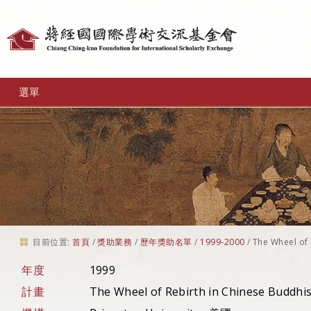
個
人
工
選單
具
目前位置:
首頁
/
獎助業務
/
歷年獎助名單
/
1999-2000
/
The Wheel of
年度
1999
計畫
The Wheel of Rebirth in Chinese Buddhi