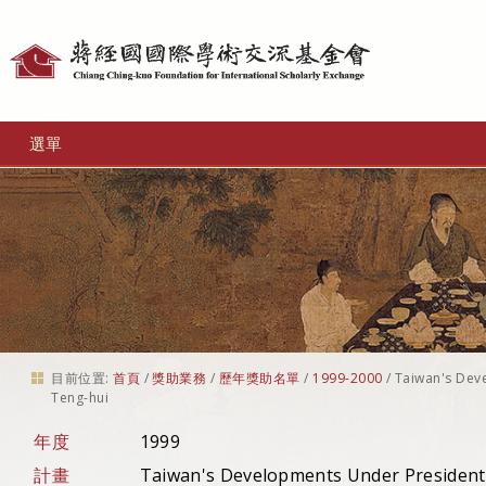
個
人
工
選單
具
目前位置:
首頁
/
獎助業務
/
歷年獎助名單
/
1999-2000
/
Taiwan's Dev
Teng-hui
年度
1999
計畫
Taiwan's Developments Under President