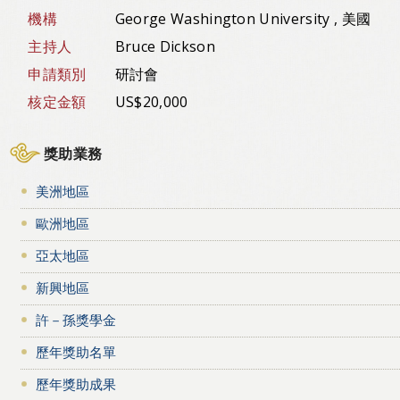
機構
George Washington University , 美國
主持人
Bruce Dickson
申請類別
研討會
核定金額
US$20,000
獎助業務
美洲地區
歐洲地區
亞太地區
新興地區
許－孫獎學金
歷年獎助名單
歷年獎助成果