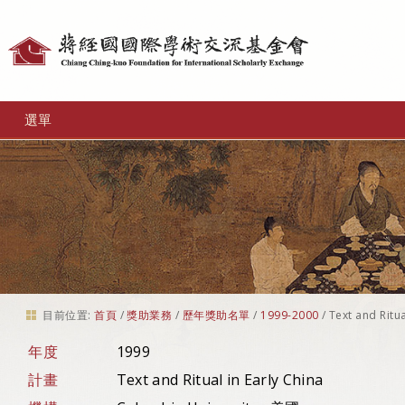
個
人
工
選單
具
目前位置:
首頁
/
獎助業務
/
歷年獎助名單
/
1999-2000
/
Text and Ritua
年度
1999
計畫
Text and Ritual in Early China