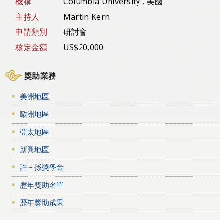
機構
Columbia University , 美國
主持人
Martin Kern
申請類別
研討會
核定金額
US$20,000
獎助業務
美洲地區
歐洲地區
亞太地區
新興地區
許－孫獎學金
歷年獎助名單
歷年獎助成果