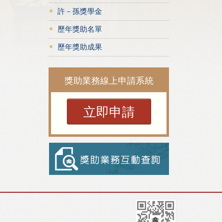
許－孫獎學金
歷年獎助名單
歷年獎助成果
獎助業務線上申請系統
立即申請