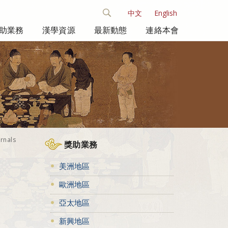
中文
English
助業務
漢學資源
最新動態
連絡本會
urnals
獎助業務
美洲地區
歐洲地區
亞太地區
新興地區