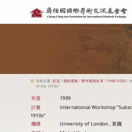
個
人
工
具
目前位置:
首頁
/
獎助業務
/
歷年獎助名單
/
1999-2000
/
I
of the 1910s"
年度
1999
計畫
International Workshop "Subscr
1910s"
機構
University of London , 英國