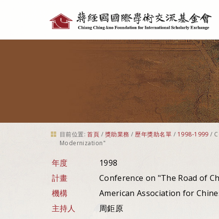
個
人
工
具
目前位置:
首頁
/
獎助業務
/
歷年獎助名單
/
1998-1999
/
C
Modernization"
年度
1998
計畫
Conference on "The Road of Ch
機構
American Association for Chin
主持人
周鉅原