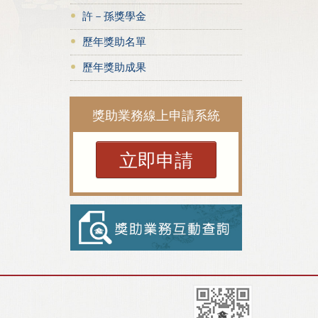
許－孫獎學金
歷年獎助名單
歷年獎助成果
獎助業務線上申請系統
立即申請