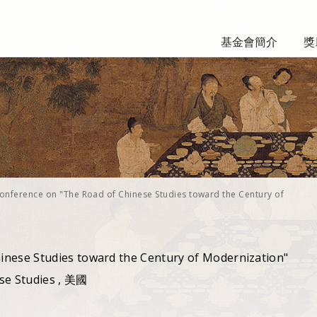
基金會簡介
獎
onference on "The Road of Chinese Studies toward the Century of
inese Studies toward the Century of Modernization"
ese Studies , 美國